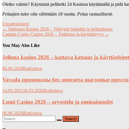
Oletko valmis? Käynnistä pelihetki 24 Kasinoa käyttämällä ja pidä hau
Pelaajien tulee olla vähintään 18 vuotta. Pelaa vastuullisesti.
Uncategorized
Post
←
Spinnaus Kasino 2026 – Näkymä brändiin ja pelipolkuun
Captain Cooks Casino 2026 – Tutkimus ja käytettävyys
→
navigation
You May Also Like
Jellona kasino 2026 – kattava katsaus ja käyttöohjee
06.06.2026
Radoslava
Vavada промокоды без депозита выгодные предл
14.05.2023
16.03.2026
Radoslava
Lumi Casino 2026 – arvostelu ja ominaisuudet
06.06.2026
Radoslava
Search
for: