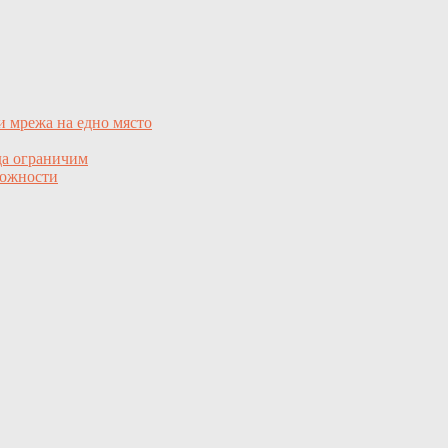
и мрежа на едно място
да ограничим
можности