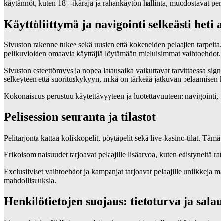
käytännöt, kuten 18+-ikäraja ja rahankäytön hallinta, muodostavat pe
Käyttöliittymä ja navigointi selkeästi heti 
Sivuston rakenne tukee sekä uusien että kokeneiden pelaajien tarpeita. P
pelikuvioiden omaavia käyttäjiä löytämään mieluisimmat vaihtoehdot.
Sivuston esteettömyys ja nopea latausaika vaikuttavat tarvittaessa sign
selkeyteen että suorituskykyyn, mikä on tärkeää jatkuvan pelaamisen 
Kokonaisuus perustuu käytettävyyteen ja luotettavuuteen: navigointi, tie
Pelisession seuranta ja tilastot
Pelitarjonta kattaa kolikkopelit, pöytäpelit sekä live-kasino-tilat. Tä
Erikoisominaisuudet tarjoavat pelaajille lisäarvoa, kuten edistyneitä 
Exclusiiviset vaihtoehdot ja kampanjat tarjoavat pelaajille uniikkeja m
mahdollisuuksia.
Henkilötietojen suojaus: tietoturva ja sala