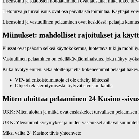
Lisensointi ja säädösten noudattaminen ovat taustalla, mikä tukee turvall
Tietoturva ja turvallisuus ovat osa päivittäistä toimintaa. Käyttäjät voiva
Lisensointi ja vastuullinen pelaaminen ovat keskiössä: pelaajia kannust
Miinukset: mahdolliset rajoitukset ja käyt
Plussat ovat pääosin selkeä käyttökokemus, luotettava tuki ja mobiiliys
Vastuullinen pelaaminen on edelläkävijäominaisuus, joka näkyy työkalu
Kuka hyötyy eniten: sekä aloittelijat että kokeneemmat pelaajat hakeva
VIP- tai erikoistoimintoja ei ole eritelty lähteessä
Ohjeet rekisteröitymisestä löytyvät sivuston kautta
Miten aloittaa pelaaminen 24 Kasino -sivus
UKK: Miten aloitan ja mitkä ovat ensiaskeleet turvallisen pelaamisen
UKK: Yleisimmät kysymykset ja niiden vastaukset auttavat suunnitella 
Miksi valita 24 Kasino: tiivis yhteenveto