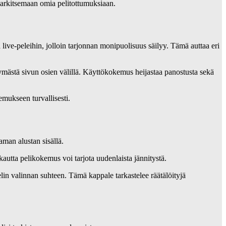
harkitsemaan omia pelitottumuksiaan.
a live-peleihin, jolloin tarjonnan monipuolisuus säilyy. Tämä auttaa eri
rtymästä sivun osien välillä. Käyttökokemus heijastaa panostusta sekä
emukseen turvallisesti.
aman alustan sisällä.
autta pelikokemus voi tarjota uudenlaista jännitystä.
elin valinnan suhteen. Tämä kappale tarkastelee räätälöityjä