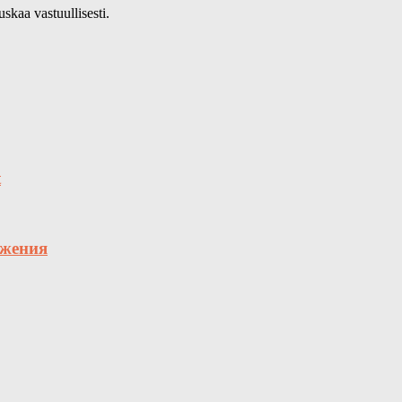
skaa vastuullisesti.
t
ожения